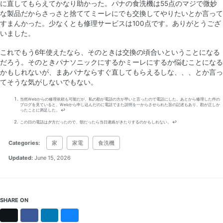
に直してもらえてかなり助かった。パナの食洗機は55点のマジで微妙
な製品だからさっさと捨ててミーレにでも交換してやりたいとか言って
すまんかった。少なくとも修理サービスは100点です。ありがとうござ
いました。
これでもう6年使えたなら、そのときは交換の頃合いということになる
だろう。そのときパナソニックにするかミーレにするか悩むことになる
かもしれないが、まあパナならすぐ直してもらえるしな、、、とか言っ
てそうな気がしないでもない。
当然Webからの修理依頼も可能だが、私の勘が電話の方が早いと言ったので電話にした。あとから修理した件の
ブログを見ていると、Webから申し込んだのに電話でまた説明を一からさせられた旨の記述もあり、勘が正しか
ったことに満足した。
↩
この日の電話は夕方だったので、朝だったら当日連絡がきたりするのかもしれない。
↩
Categories:
家
家電
食洗機
Updated:
June 15, 2026
SHARE ON
X
Facebook
LinkedIn
Bluesky