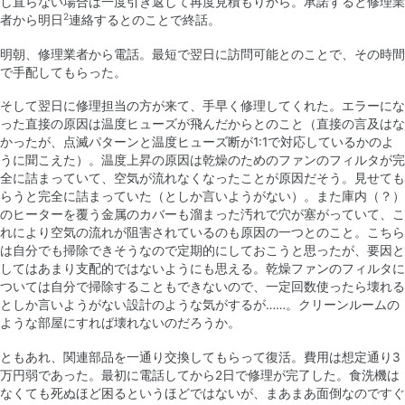
し直らない場合は一度引き返して再度見積もりから。承諾すると修理業
2
者から明日
連絡するとのことで終話。
明朝、修理業者から電話。最短で翌日に訪問可能とのことで、その時間
で手配してもらった。
そして翌日に修理担当の方が来て、手早く修理してくれた。エラーにな
った直接の原因は温度ヒューズが飛んだからとのこと（直接の言及はな
かったが、点滅パターンと温度ヒューズ断が1:1で対応しているかのよ
うに聞こえた）。温度上昇の原因は乾燥のためのファンのフィルタが完
全に詰まっていて、空気が流れなくなったことが原因だそう。見せても
らうと完全に詰まっていた（としか言いようがない）。また庫内（？）
のヒーターを覆う金属のカバーも溜まった汚れで穴が塞がっていて、こ
れにより空気の流れが阻害されているのも原因の一つとのこと。こちら
は自分でも掃除できそうなので定期的にしておこうと思ったが、要因と
してはあまり支配的ではないようにも思える。乾燥ファンのフィルタに
ついては自分で掃除することもできないので、一定回数使ったら壊れる
としか言いようがない設計のような気がするが……。クリーンルームの
ような部屋にすれば壊れないのだろうか。
ともあれ、関連部品を一通り交換してもらって復活。費用は想定通り3
万円弱であった。最初に電話してから2日で修理が完了した。食洗機は
なくても死ぬほど困るというほどではないが、まあまあ面倒なのですぐ