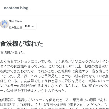
Skip to primary navigation
Skip to content
Skip to footer
naotaco blog.
Nao Taco
Follow
組み込み屋
食洗機が壊れた
食洗機が壊れた。
よくあるマンションについている、よくあるパナソニックのビルトイン
タイプの食洗機を使っている。 こいつはもう6年以上、朝晩の食器洗い
を続けてきたわけだが、それがこないだ乾燥中に突然エラー音を出して
止まった。見に行ってみると普段見たことのない組み合わせでLEDが点
灯している。まあ故障でしょうねと思って取説を見ると、点滅のパター
ンでエラーの種類がわかるようになっているらしく、私の家で出たパタ
ーンは修理を依頼せよというものであった。
1
修理窓口に電話して
パターンを伝えたところ、想定通りの原因であれ
ば1回訪問して修理し、2.5～3万円の修理費で直るとのことだった。も